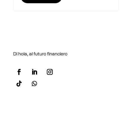
Di hola, al futuro financiero
Sobre n1co
¿Quién es n1co?
Prensa
Trabaja con nosotros