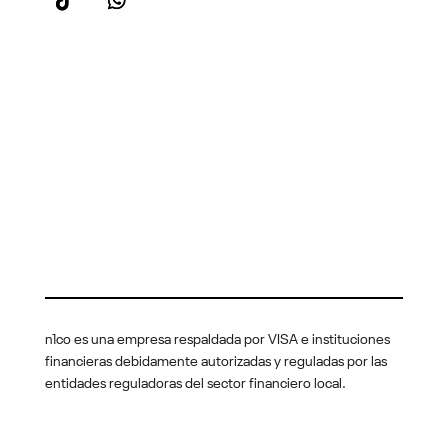
Sobre n1co
¿Quién es n1co?
Prensa
Trabaja con nosotros
Ayuda y Seguridad
Términos y condiciones
Política de seguridad
Contacto
n1co es una empresa respaldada por VISA e instituciones
financieras debidamente autorizadas y reguladas por las
entidades reguladoras del sector financiero local
.