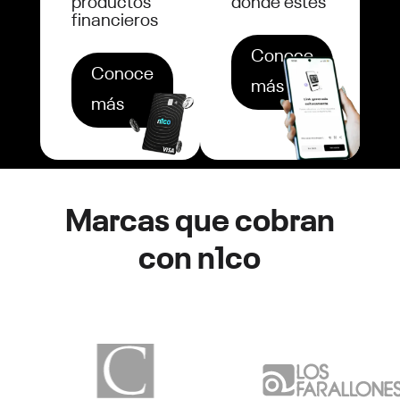
productos
dónde estés
financieros
Conoce
Conoce
más
más
Marcas que cobran
con n1co