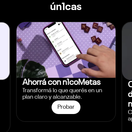
ún1cas
Ahorrá con n1coMetas
Transformá lo que querés en un
plan claro y alcanzable.
Probar
C
a