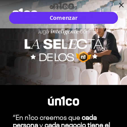
“
En n1co creemos que
cada
persona
y
cada negocio tiene el