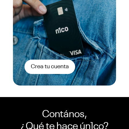
Crea tu cuenta
Contános,
¿Qué te hace ún1co?