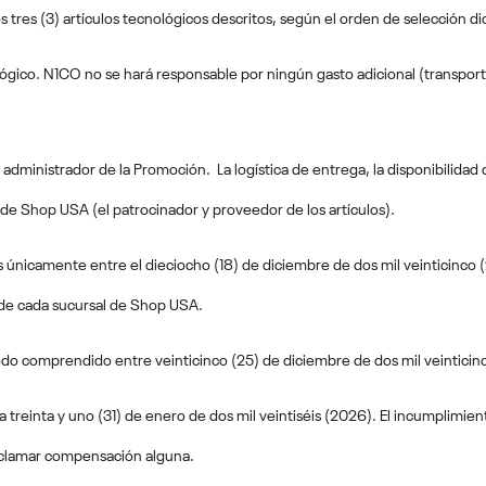
os tres (3) artículos tecnológicos descritos, según el orden de selección 
lógico. N1CO no se hará responsable por ningún gasto adicional (transporte,
ministrador de la Promoción. La logística de entrega, la disponibilidad d
de Shop USA (el patrocinador y proveedor de los artículos).
s únicamente entre el dieciocho (18) de diciembre de dos mil veinticinco (
n de cada sucursal de Shop USA.
odo comprendido entre veinticinco (25) de diciembre de dos mil veinticinco
a treinta y uno (31) de enero de dos mil veintiséis (2026). El incumplimie
reclamar compensación alguna.