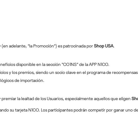
»
(en adelante, "la Promoción") es patrocinada por
Shop USA
.
eficios disponible en la sección "CO1NS" de la APP N1CO.
cios y los premios, siendo un socio clave en el programa de recompensas 
ológicos de importación.
r y premiar la lealtad de los Usuarios, especialmente aquellos que eligen
Sh
zando su tarjeta N1CO. Los participantes podrán competir por ganar uno d