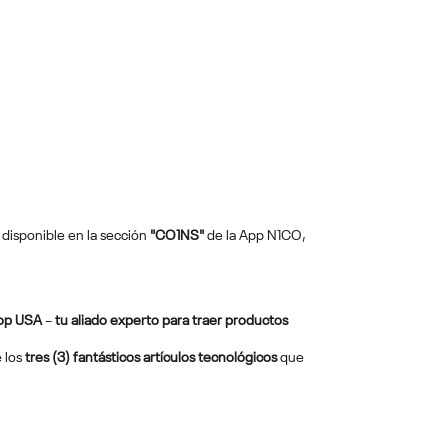
disponible en la sección
"CO1NS"
de la App N1CO,
op USA
–
tu aliado experto para traer productos
e los
tres (3) fantásticos artículos tecnológicos
que