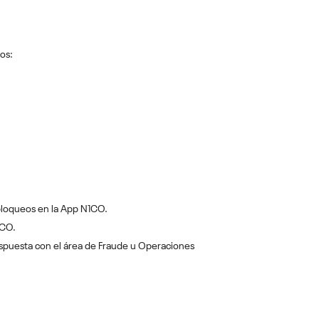
os:
 bloqueos en la App N1CO.
1CO.
espuesta con el área de Fraude u Operaciones