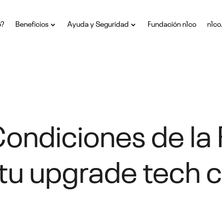
o?
Beneficios
Ayuda y Seguridad
Fundación n1co
n1co
Condiciones de la
í tu upgrade tech