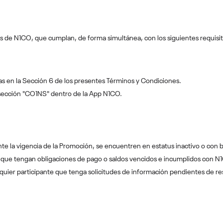
os de N1CO, que cumplan, de forma simultánea, con los siguientes requisit
as en la Sección 6 de los presentes Términos y Condiciones.
a sección "CO1NS" dentro de la App N1CO.
nte la vigencia de la Promoción, se encuentren en estatus inactivo o con
os que tengan obligaciones de pago o saldos vencidos e incumplidos con N
lquier participante que tenga solicitudes de información pendientes de r