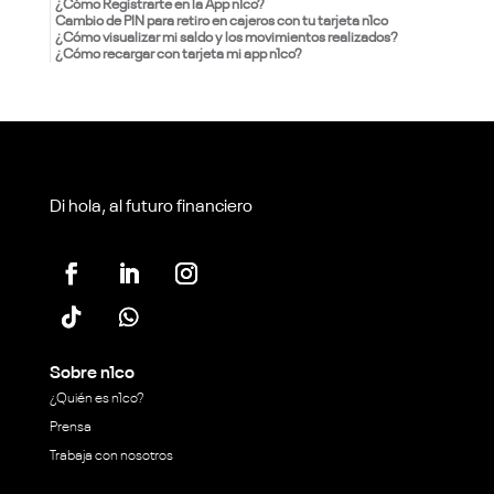
¿Cómo Registrarte en la App n1co?
Cambio de PIN para retiro en cajeros con tu tarjeta n1co
¿Cómo visualizar mi saldo y los movimientos realizados?
¿Cómo recargar con tarjeta mi app n1co?
Di hola, al futuro financiero
Sobre n1co
¿Quién es n1co?
Prensa
Trabaja con nosotros