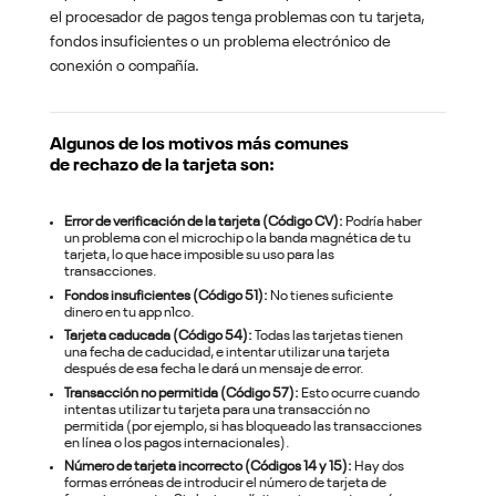
el
procesador de pagos
tenga problemas con tu tarjeta,
fondos insuficientes o un problema electrónico de
conexión o compañía.
Algunos de los motivos más comunes
de rechazo de la tarjeta son:
Error de verificación de la tarjeta (Código CV):
Podría haber
un problema con el microchip o la banda magnética de tu
tarjeta, lo que hace imposible su uso para las
transacciones.
Fondos insuficientes (Código 51):
No tienes suficiente
dinero en tu app n1co.
Tarjeta caducada (Código 54):
Todas las tarjetas tienen
una fecha de caducidad, e intentar utilizar una tarjeta
después de esa fecha le dará un mensaje de error.
Transacción no permitida (Código 57):
Esto ocurre cuando
intentas utilizar tu tarjeta para una transacción no
permitida (por ejemplo, si has bloqueado las transacciones
en línea o los pagos internacionales).
Número de tarjeta incorrecto (Códigos 14 y 15):
Hay dos
formas erróneas de introducir el número de tarjeta de