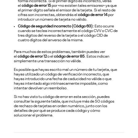
forma incorrecta. Si el primer dígito es incorrecto, verás
el
código de error 15
por «no existen tales emisores» ya que
el primer dígito señala el emisor de la tarjeta. Si el resto de
cifras son incorrectas, obtendrás el
código de error 14
por
introducir un número de tarjeta no válido.
Código de seguridad incorrecto (Código 63):
Esto ocurre
cuando se teclea incorrectamente el código CVV o CVC de
tres dígitos del reverso de la tarjeta o el código CID de
cuatro dígitos del anverso de la misma.
Para muchos de estos problemas, también puedes ver
el
código de error 12
o el
código de error 85
. Estos indican
simplemente una transacción no válida.
Es posible que hayas escrito mal un número de tu tarjeta, que
hayas utilizado un código de verificación incorrecto, que
hayas introducido una fecha de caducidad no válida o que
hayas intentado algo intrínsecamente imposible, como
intentar devolver un reembolso.
Si no has visto tu código de error en esta sección, puedes
consultar la siguiente tabla, que incluye más de 50 códigos
de rechazo de tarjetas en orden numérico, junto con los
detalles de por qué se produce cada código y cómo
solucionar el problema.