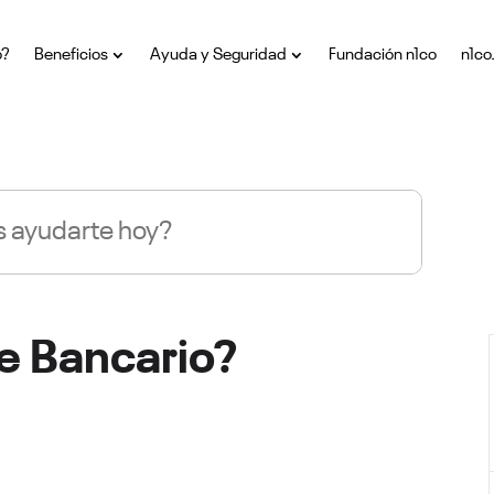
o?
Beneficios
Ayuda y Seguridad
Fundación n1co
n1co
e Bancario?