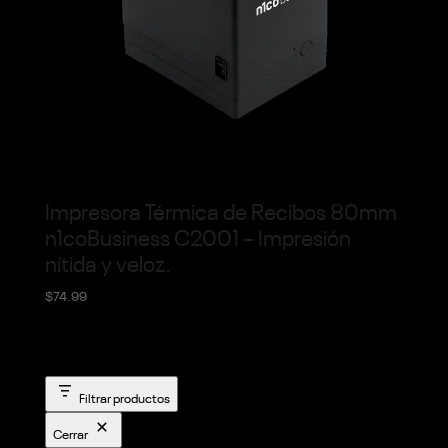
Impresora Térmica de Recibos 80mm
n1coBusiness C2001 – Impresión
nítida y veloz.
$
74.99
Filtrar productos
Cerrar