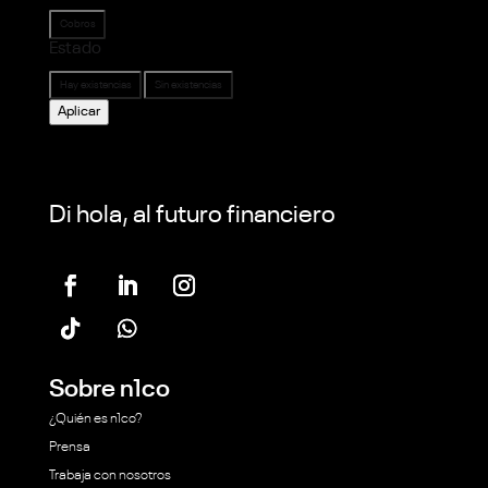
Categoría
Cobros
Estado
Estado
Hay existencias
Sin existencias
Aplicar
Di hola, al futuro financiero
Sobre n1co
¿Quién es n1co?
Prensa
Trabaja con nosotros