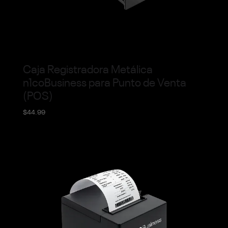
Caja Registradora Metálica
n1coBusiness para Punto de Venta
(POS)
$
44.99