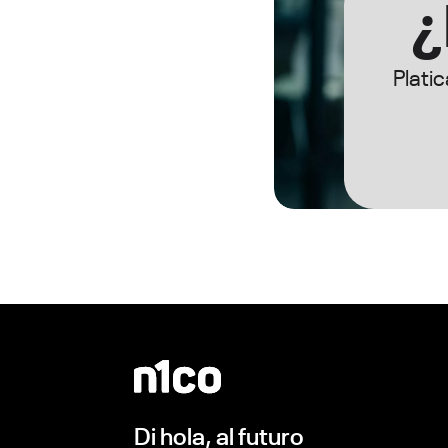
¿
Plati
Di hola, al futuro