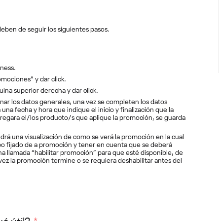
eben de seguir los siguientes pasos.
iness.
omociones” y dar click.
ina superior derecha y dar click.
enar los datos generales, una vez se completen los datos
una fecha y hora que indique el inicio y finalización que la
regara el/los producto/s que aplique la promoción, se guarda
ndrá una visualización de como se verá la promoción en la cual
po fijado de a promoción y tener en cuenta que se deberá
ha llamada “habilitar promoción” para que esté disponible, de
vez la promoción termine o se requiera deshabilitar antes del