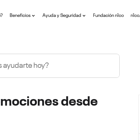
o?
Beneficios
Ayuda y Seguridad
Fundación n1co
n1co
omociones desde