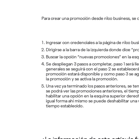
Para crear una promoción desde n1co business, se d
Ingresar con credenciales a la página de n1co bus
Dirigirse a la barra de la izquierda donde dice “pr
Buscar la opción “nuevas promociones” en la esqu
Se despliegan 3 pasos a completar, paso 1 será ll
generales se seguirá con el paso 2 se establecerá 
promoción estará disponible y como paso 3 se ag
la promoción y se activa la promoción.
Una vez ya terminado los pasos anteriores, se te
se podrá ver las promociones anteriores, el tiem
habilitar una opción en la esquina superior derec
igual forma ahí mismo se puede deshabilitar una 
tiempo establecido.