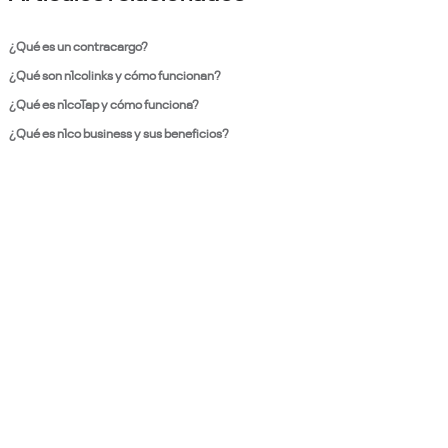
¿Qué es un contracargo?
¿Qué son n1colinks y cómo funcionan?
¿Qué es n1coTap y cómo funciona?
¿Qué es n1co business y sus beneficios?